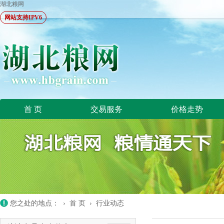
湖北粮网
网站支持IPV6
首 页
交易服务
价格走势
您之处的地点： ›
首 页
›
行业动态