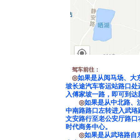
驾车前往：
◎
如果是从阅马场、大
坡长途汽车客运站路口处
入傅家坡一路，即可到达
◎
如果是从中北路、
中南路路口左转进入武珞
文安路行至老公安厅路口
时代商务中心。
◎
如果是从武珞路自