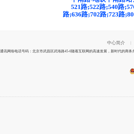
521路;522路;540路;57
路;636路;702路;723路;
中心简介
|
通讯网络电话号码：北京市武昌区武珞路45-6随着互联网的高速发展，新时代的商务办公